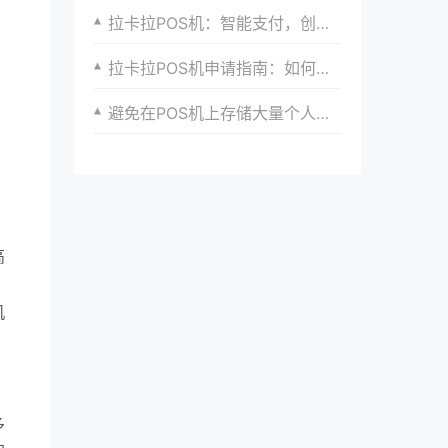
拉卡拉POS机：智能支付，创造无限可能
拉卡拉POS机申请指南：如何选择最适合自己的支付方案
避免在POS机上存储大量个人数据，以防泄露。
高
，
机
多