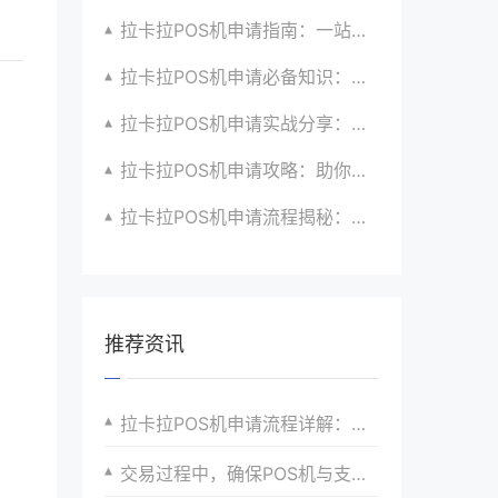
拉卡拉POS机申请指南：一站式解决商户支付升级、智能化与创新需求
拉卡拉POS机申请必备知识：全面了解政策、市场、技术与创新趋势
拉卡拉POS机申请实战分享：如何借助支付创新技术提升商户运营效益与效率
拉卡拉POS机申请攻略：助你打造个性化、差异化支付体验以提升竞争力
拉卡拉POS机申请流程揭秘：紧跟支付技术创新步伐，抢占市场先机
推荐资讯
拉卡拉POS机申请流程详解：从资料准备到审核通过
交易过程中，确保POS机与支付网关的连接稳定。