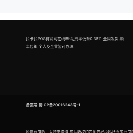
拉卡拉POS机官网在线申请,费率低至0.38%,全国发货,顺
丰包邮,个人及企业皆可办理.
备案号:蜀ICP备20016243号-1
投资有风险，入行需谨慎,网站版权归四川云考拉科技有限公司